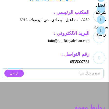
المكتب الرئيسي :
3250، اسماعيل البغدادي، حي اليرموك، 6913
البريد الالكتروني :
info@quickroyalclean.com
رقم التواصل :
0535007561
ارسل
روابط مهمه