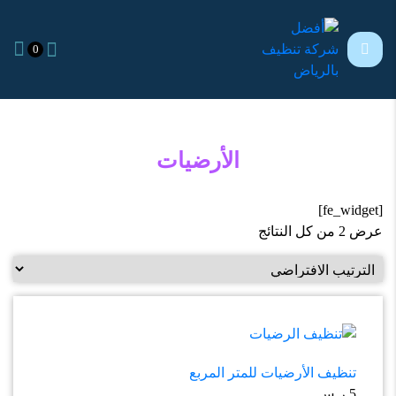
0
الأرضيات
[fe_widget]
عرض ⁦2⁩ من كل النتائج
تنظيف الأرضيات للمتر المربع
5
ر.س