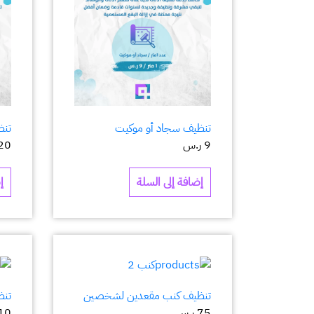
تنظيف سجاد أو موكيت
تنظ
9
ر.س
20
إضافة إلى السلة
إ
تنظيف كنب مقعدين لشخصين
تنظي
75
ر.س
10