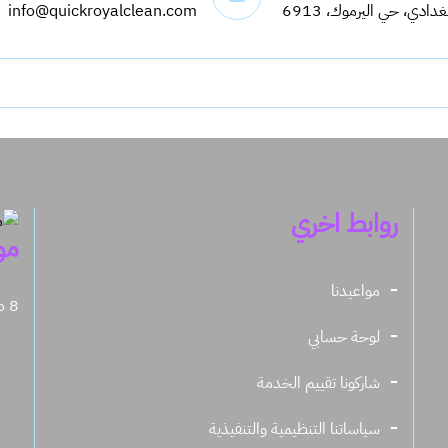
info@quickroyalclean.com
روابط اخري
مو
مواعيدنا
8 صباحاً - 11.30 مساءً
لوحة حسابي
شاركونا تقييم الخدمة
سياساتنا التنظيمية والتنفيذية