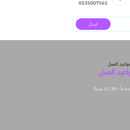
0535007561
ارسل
اعيد العمل