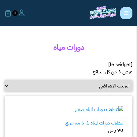
0
دورات مياه
[fe_widget]
عرض ⁦3⁩ من كل النتائج
تنظيف دورات المياه 1-6 متر مربع
90
ر.س