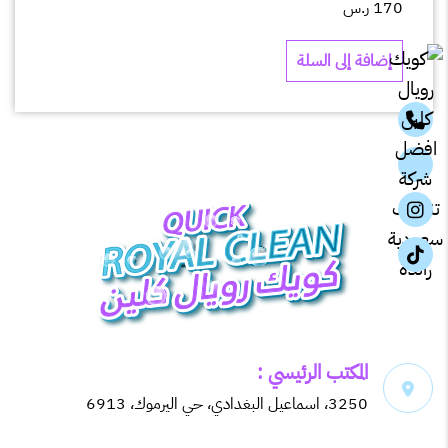
170
ر.س
إضافة إلى السلة
المكتب الرئيسي :
3250، اسماعيل البغدادي، حي اليرموك، 6913