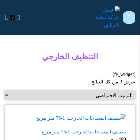
0
التنظيف الخارجي
[fe_widget]
عرض ⁦3⁩ من كل النتائج
تنظيف المساحات الخارجية 1-75 متر مربع
490
ر.س