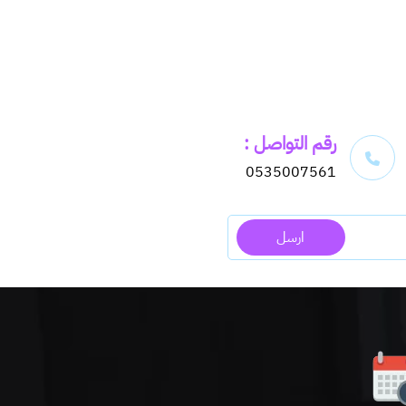
رقم التواصل :
0535007561
ارسل