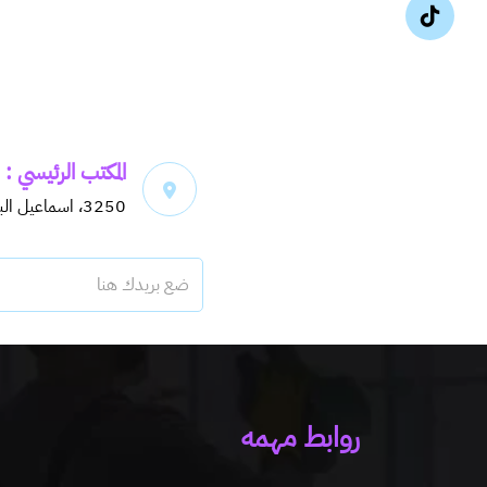
المكتب الرئيسي :
3250، اسماعيل البغدادي، حي اليرموك، 6913
روابط مهمه