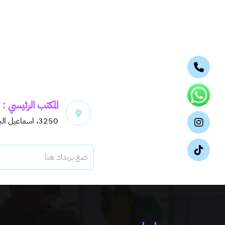
المكتب الرئيسي :
3250، اسماعيل البغدادي، حي اليرموك، 6913