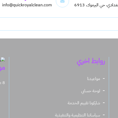
info@quickroyalclean.com
روابط اخري
مو
مواعيدنا
8 صباحاً - 11.30 مساءً
لوحة حسابي
شاركونا تقييم الخدمة
سياساتنا التنظيمية والتنفيذية