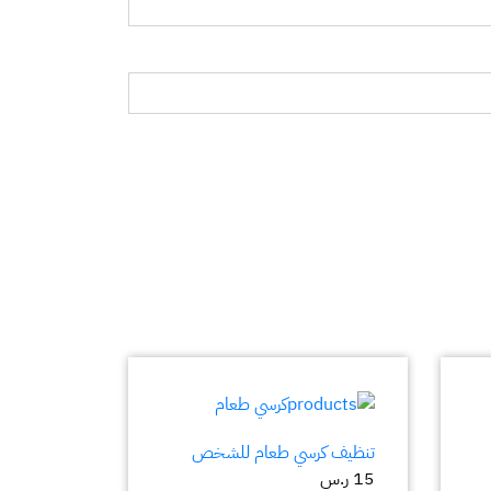
تنظيف كرسي طعام للشخص
15
ر.س