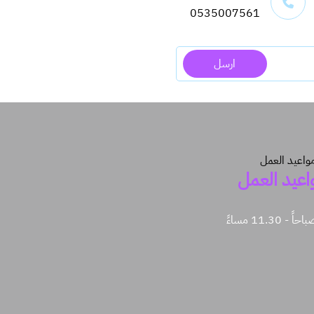
0535007561
ارسل
اعيد العمل