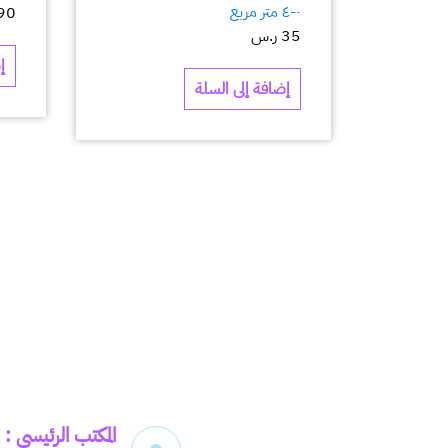
٠-٤ متر مربع
90
35
ر.س
إ
إضافة إلى السلة
المكتب الرئيسي :