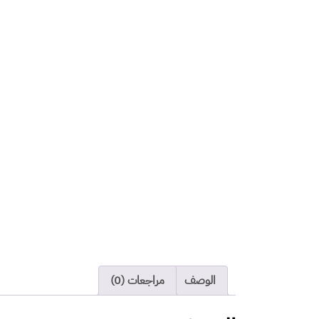
كمية
التعقيم
والتطهير
مساحة
1
-
50
متر
مربع
الوصف
مراجعات (0)