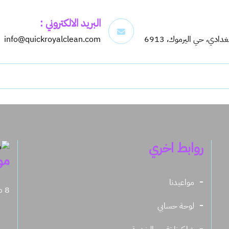
البريد الالكتروني :
info@quickroyalclean.com
روابط اخري
مو
مواعيدنا
8 صباحاً - 11.30 مساءً
لوحة حسابي