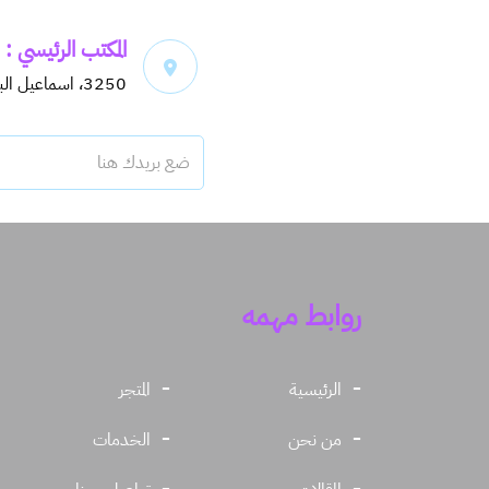
المكتب الرئيسي :
3250، اسماعيل البغدادي، حي اليرموك، 6913
روابط مهمه
الرئيسية
المتجر
من نحن
الخدمات