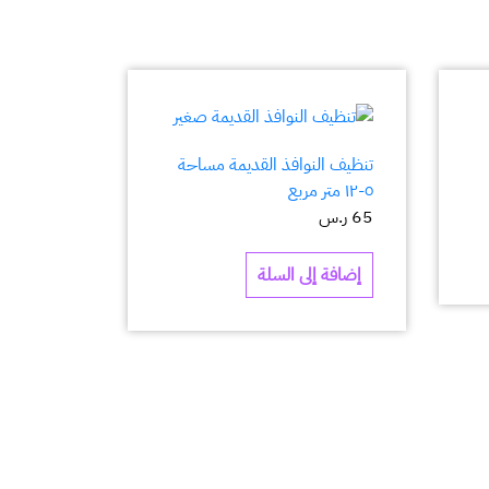
تنظيف النوافذ القديمة مساحة
٥-١٢ متر مربع
65
ر.س
إضافة إلى السلة