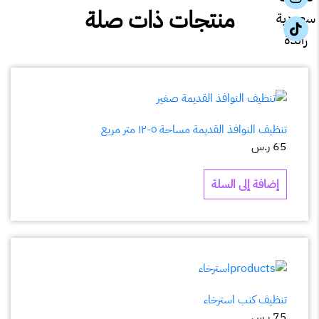
منتجات ذات صلة
تنظيف النوافذ القديمة مساحة ٥-١٢ متر مربع
65
ر.س
إضافة إلى السلة
تنظيف كنب استرخاء
75
ر.س