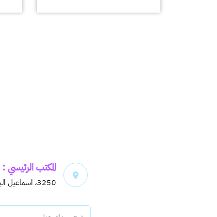
المكتب الرئيسي :
3250، اسماعيل البغدادي، حي اليرموك، 6913